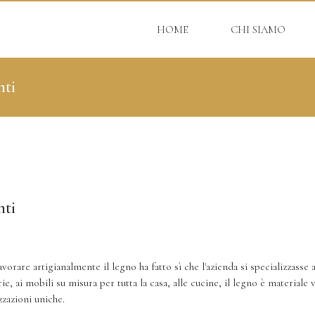
HOME
CHI SIAMO
nti
nti
avorare artigianalmente il legno ha fatto sì che l'azienda si specializzass
iserie, ai mobili su misura per tutta la casa, alle cucine, il legno è materi
zzazioni uniche.